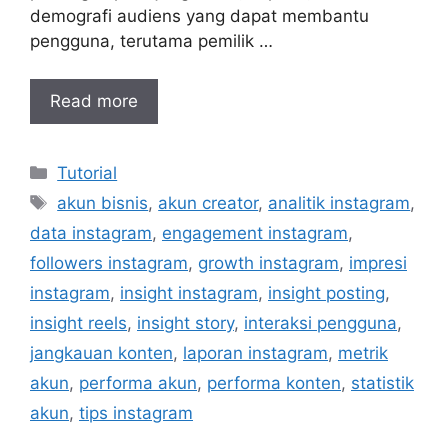
demografi audiens yang dapat membantu
pengguna, terutama pemilik …
Read more
Categories
Tutorial
Tags
akun bisnis
,
akun creator
,
analitik instagram
,
data instagram
,
engagement instagram
,
followers instagram
,
growth instagram
,
impresi
instagram
,
insight instagram
,
insight posting
,
insight reels
,
insight story
,
interaksi pengguna
,
jangkauan konten
,
laporan instagram
,
metrik
akun
,
performa akun
,
performa konten
,
statistik
akun
,
tips instagram