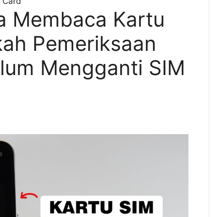
 Card
sa Membaca Kartu
kah Pemeriksaan
elum Mengganti SIM