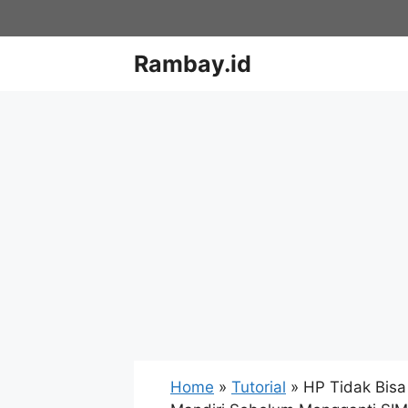
Skip
to
content
Rambay.id
Home
»
Tutorial
»
HP Tidak Bis