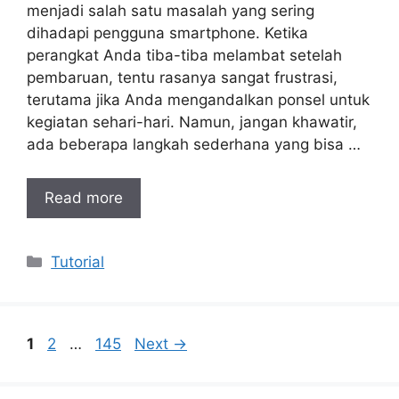
menjadi salah satu masalah yang sering
dihadapi pengguna smartphone. Ketika
perangkat Anda tiba-tiba melambat setelah
pembaruan, tentu rasanya sangat frustrasi,
terutama jika Anda mengandalkan ponsel untuk
kegiatan sehari-hari. Namun, jangan khawatir,
ada beberapa langkah sederhana yang bisa …
Read more
Categories
Tutorial
Page
Page
Page
1
2
…
145
Next
→