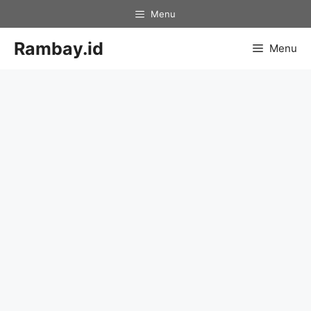
Skip
Menu
to
content
Rambay.id
Menu