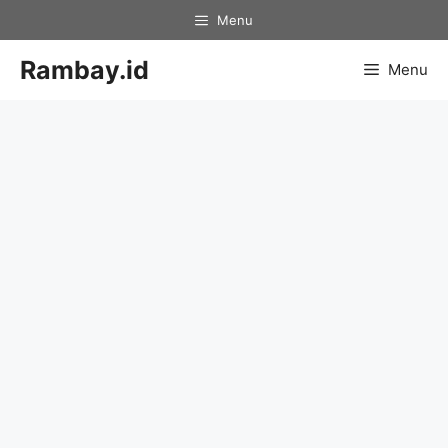
Skip
Menu
to
content
Rambay.id
Menu