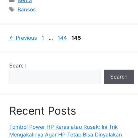
Berita
Tags
Bansos
Page
Page
Page
←
Previous
1
…
144
145
Search
Search
Recent Posts
Tombol Power HP Keras atau Rusak: Ini Trik
Mengakalinya Agar HP Tetap Bisa Dinyalakan