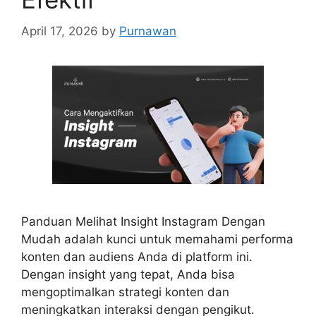
April 17, 2026
by
Purnawan
Panduan Melihat Insight Instagram Dengan
Mudah adalah kunci untuk memahami performa
konten dan audiens Anda di platform ini.
Dengan insight yang tepat, Anda bisa
mengoptimalkan strategi konten dan
meningkatkan interaksi dengan pengikut.