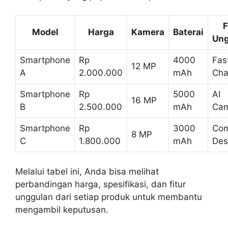
F
Model
Harga
Kamera
Baterai
Ung
Smartphone
Rp
4000
Fas
12 MP
A
2.000.000
mAh
Cha
Smartphone
Rp
5000
AI
16 MP
B
2.500.000
mAh
Ca
Smartphone
Rp
3000
Com
8 MP
C
1.800.000
mAh
Des
Melalui tabel ini, Anda bisa melihat
perbandingan harga, spesifikasi, dan fitur
unggulan dari setiap produk untuk membantu
mengambil keputusan.