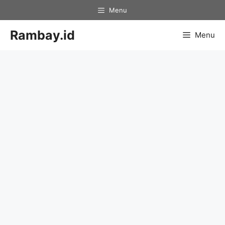
Skip
Menu
to
content
Rambay.id
Menu