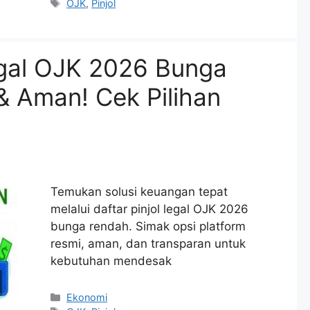
Tags
OJK
,
Pinjol
egal OJK 2026 Bunga
& Aman! Cek Pilihan
Temukan solusi keuangan tepat
melalui daftar pinjol legal OJK 2026
bunga rendah. Simak opsi platform
resmi, aman, dan transparan untuk
kebutuhan mendesak
Categories
Ekonomi