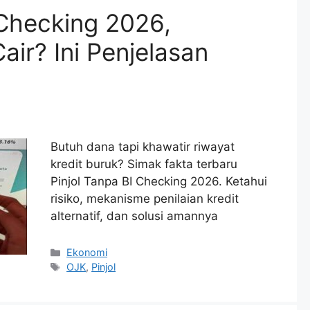
 Checking 2026,
air? Ini Penjelasan
Butuh dana tapi khawatir riwayat
kredit buruk? Simak fakta terbaru
Pinjol Tanpa BI Checking 2026. Ketahui
risiko, mekanisme penilaian kredit
alternatif, dan solusi amannya
Categories
Ekonomi
Tags
OJK
,
Pinjol