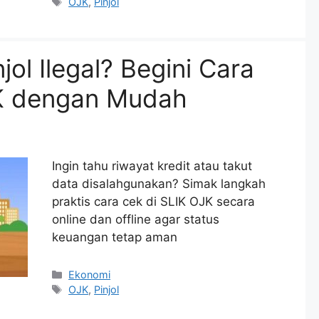
Tags
OJK
,
Pinjol
jol Ilegal? Begini Cara
JK dengan Mudah
Ingin tahu riwayat kredit atau takut
data disalahgunakan? Simak langkah
praktis cara cek di SLIK OJK secara
online dan offline agar status
keuangan tetap aman
Categories
Ekonomi
Tags
OJK
,
Pinjol