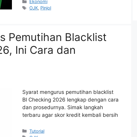
Categories
Ekonomi
Tags
OJK
,
Pinjol
s Pemutihan Blacklist
6, Ini Cara dan
Syarat mengurus pemutihan blacklist
BI Checking 2026 lengkap dengan cara
dan prosedurnya. Simak langkah
terbaru agar skor kredit kembali bersih
Categories
Tutorial