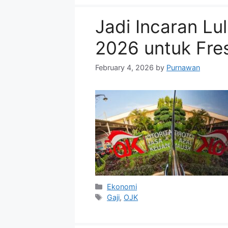
Jadi Incaran Lul
2026 untuk Fre
February 4, 2026
by
Purnawan
Categories
Ekonomi
Tags
Gaji
,
OJK