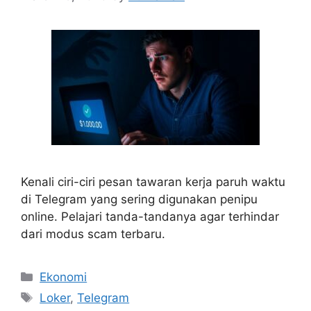
Kenali ciri-ciri pesan tawaran kerja paruh waktu
di Telegram yang sering digunakan penipu
online. Pelajari tanda-tandanya agar terhindar
dari modus scam terbaru.
Categories
Ekonomi
Tags
Loker
,
Telegram