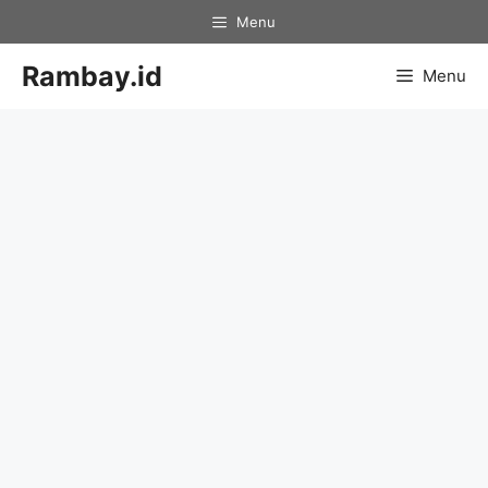
Skip
Menu
to
content
Rambay.id
Menu