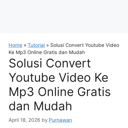
Home
»
Tutorial
»
Solusi Convert Youtube Video
Ke Mp3 Online Gratis dan Mudah
Solusi Convert
Youtube Video Ke
Mp3 Online Gratis
dan Mudah
April 18, 2026
by
Purnawan