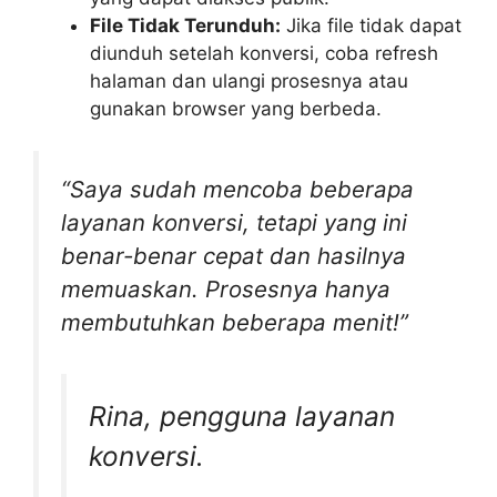
File Tidak Terunduh:
Jika file tidak dapat
diunduh setelah konversi, coba refresh
halaman dan ulangi prosesnya atau
gunakan browser yang berbeda.
“Saya sudah mencoba beberapa
layanan konversi, tetapi yang ini
benar-benar cepat dan hasilnya
memuaskan. Prosesnya hanya
membutuhkan beberapa menit!”
Rina, pengguna layanan
konversi.