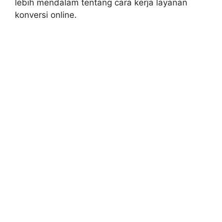
lebih mendalam tentang cara kerja layanan
konversi online.