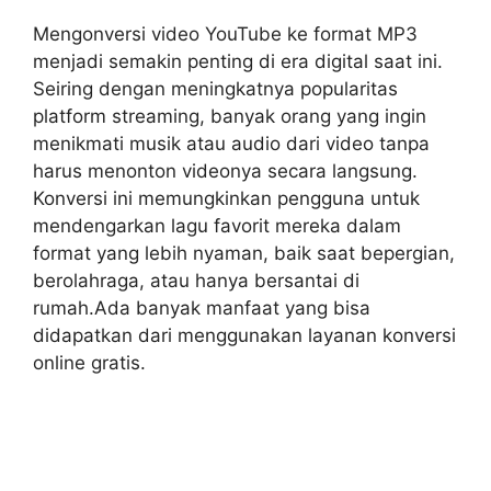
Mengonversi video YouTube ke format MP3
menjadi semakin penting di era digital saat ini.
Seiring dengan meningkatnya popularitas
platform streaming, banyak orang yang ingin
menikmati musik atau audio dari video tanpa
harus menonton videonya secara langsung.
Konversi ini memungkinkan pengguna untuk
mendengarkan lagu favorit mereka dalam
format yang lebih nyaman, baik saat bepergian,
berolahraga, atau hanya bersantai di
rumah.Ada banyak manfaat yang bisa
didapatkan dari menggunakan layanan konversi
online gratis.