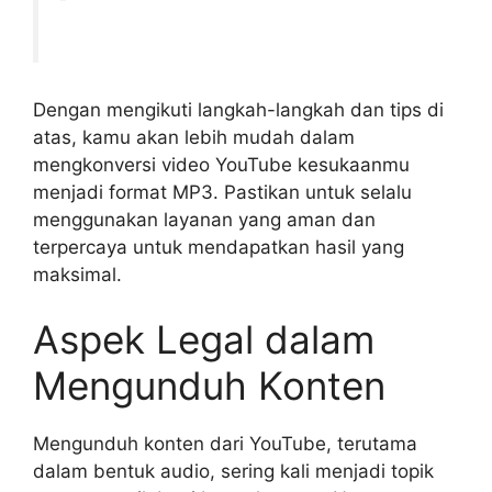
Dengan mengikuti langkah-langkah dan tips di
atas, kamu akan lebih mudah dalam
mengkonversi video YouTube kesukaanmu
menjadi format MP3. Pastikan untuk selalu
menggunakan layanan yang aman dan
terpercaya untuk mendapatkan hasil yang
maksimal.
Aspek Legal dalam
Mengunduh Konten
Mengunduh konten dari YouTube, terutama
dalam bentuk audio, sering kali menjadi topik