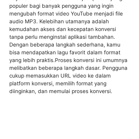
populer bagi banyak pengguna yang ingin
mengubah format video YouTube menjadi file
audio MP3. Kelebihan utamanya adalah
kemudahan akses dan kecepatan konversi
tanpa perlu menginstal aplikasi tambahan.
Dengan beberapa langkah sederhana, kamu
bisa mendapatkan lagu favorit dalam format
yang lebih praktis.Proses konversi ini umumnya
melibatkan beberapa langkah dasar. Pengguna
cukup memasukkan URL video ke dalam
platform konversi, memilih format yang
diinginkan, dan memulai proses konversi.