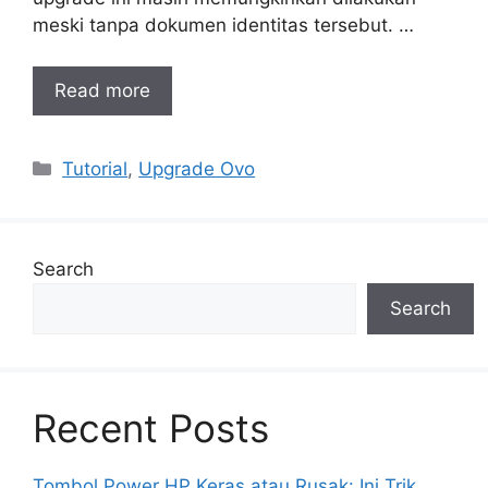
meski tanpa dokumen identitas tersebut. …
Read more
Categories
Tutorial
,
Upgrade Ovo
Search
Search
Recent Posts
Tombol Power HP Keras atau Rusak: Ini Trik