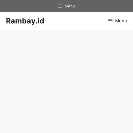
Skip
Menu
to
content
Rambay.id
Menu