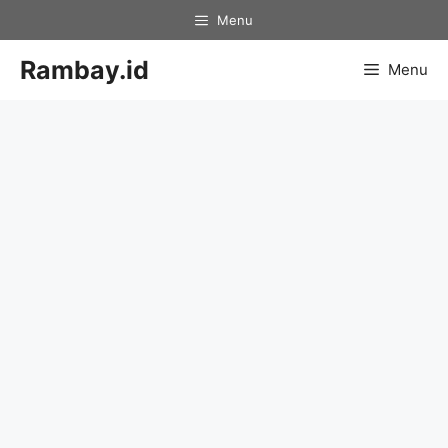
Skip
Menu
to
content
Rambay.id
Menu