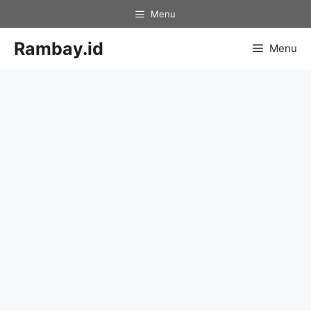
Skip
Menu
to
content
Rambay.id
Menu