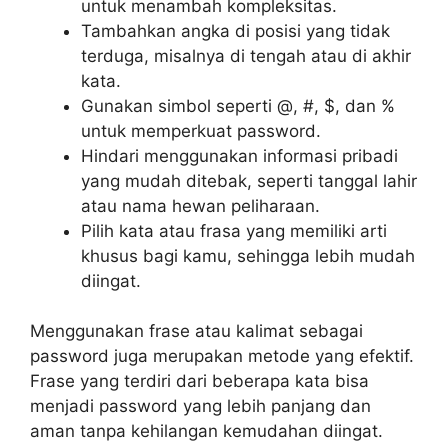
untuk menambah kompleksitas.
Tambahkan angka di posisi yang tidak
terduga, misalnya di tengah atau di akhir
kata.
Gunakan simbol seperti @, #, $, dan %
untuk memperkuat password.
Hindari menggunakan informasi pribadi
yang mudah ditebak, seperti tanggal lahir
atau nama hewan peliharaan.
Pilih kata atau frasa yang memiliki arti
khusus bagi kamu, sehingga lebih mudah
diingat.
Menggunakan frase atau kalimat sebagai
password juga merupakan metode yang efektif.
Frase yang terdiri dari beberapa kata bisa
menjadi password yang lebih panjang dan
aman tanpa kehilangan kemudahan diingat.