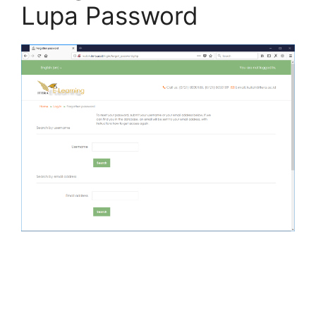
Lupa Password