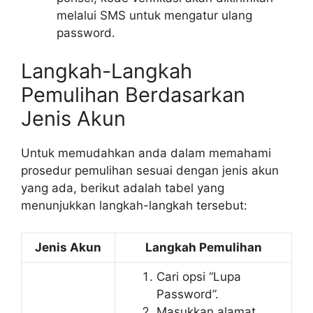
melalui SMS untuk mengatur ulang
password.
Langkah-Langkah
Pemulihan Berdasarkan
Jenis Akun
Untuk memudahkan anda dalam memahami
prosedur pemulihan sesuai dengan jenis akun
yang ada, berikut adalah tabel yang
menunjukkan langkah-langkah tersebut:
Jenis Akun
Langkah Pemulihan
Cari opsi “Lupa
Password”.
Masukkan alamat