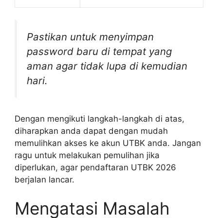
Pastikan untuk menyimpan
password baru di tempat yang
aman agar tidak lupa di kemudian
hari.
Dengan mengikuti langkah-langkah di atas,
diharapkan anda dapat dengan mudah
memulihkan akses ke akun UTBK anda. Jangan
ragu untuk melakukan pemulihan jika
diperlukan, agar pendaftaran UTBK 2026
berjalan lancar.
Mengatasi Masalah