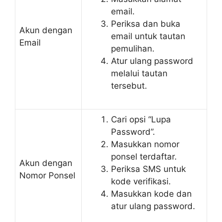
email.
Periksa dan buka
Akun dengan
email untuk tautan
Email
pemulihan.
Atur ulang password
melalui tautan
tersebut.
Cari opsi “Lupa
Password”.
Masukkan nomor
ponsel terdaftar.
Akun dengan
Periksa SMS untuk
Nomor Ponsel
kode verifikasi.
Masukkan kode dan
atur ulang password.