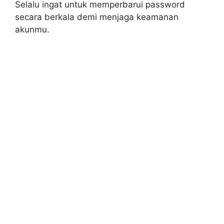
Selalu ingat untuk memperbarui password
secara berkala demi menjaga keamanan
akunmu.