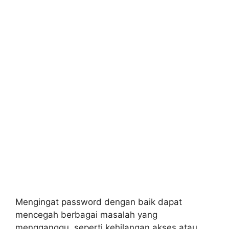
Mengingat password dengan baik dapat
mencegah berbagai masalah yang
mengganggu, seperti kehilangan akses atau