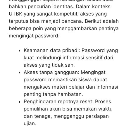
bahkan pencurian identitas. Dalam konteks
UTBK yang sangat kompetitif, akses yang
terputus bisa menjadi bencana. Berikut adalah
beberapa poin yang menggambarkan pentinya
mengingat password:
Keamanan data pribadi: Password yang
kuat melindungi informasi sensitif dari
akses yang tidak sah.
Akses tanpa gangguan: Mengingat
password memastikan siswa dapat
mengakses materi belajar dan informasi
penting tanpa hambatan.
Penghindaran repotnya reset: Proses
pemulihan akun bisa memakan waktu
dan tenaga, mengganggu persiapan
ujian.