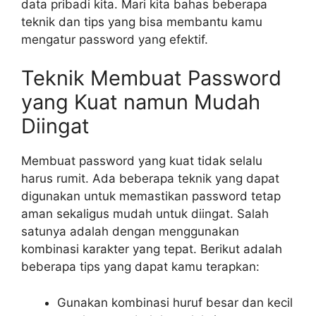
data pribadi kita. Mari kita bahas beberapa
teknik dan tips yang bisa membantu kamu
mengatur password yang efektif.
Teknik Membuat Password
yang Kuat namun Mudah
Diingat
Membuat password yang kuat tidak selalu
harus rumit. Ada beberapa teknik yang dapat
digunakan untuk memastikan password tetap
aman sekaligus mudah untuk diingat. Salah
satunya adalah dengan menggunakan
kombinasi karakter yang tepat. Berikut adalah
beberapa tips yang dapat kamu terapkan:
Gunakan kombinasi huruf besar dan kecil