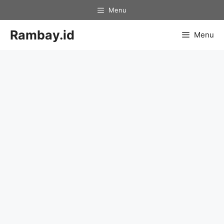
Skip
Menu
to
content
Rambay.id
Menu