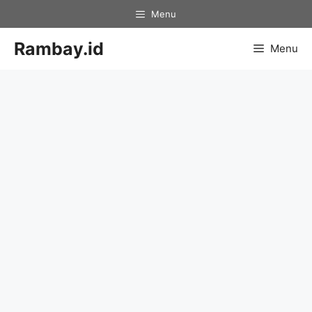
Skip
Menu
to
content
Rambay.id
Menu