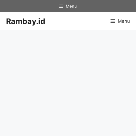
Skip
Menu
to
content
Rambay.id
Menu