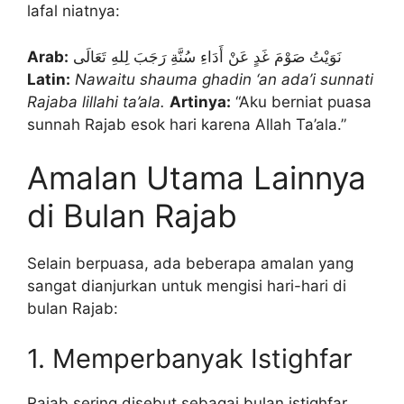
lafal niatnya:
Arab:
نَوَيْتُ صَوْمَ غَدٍ عَنْ أَدَاءِ سُنَّةِ رَجَبَ لِلهِ تَعَالَى
Latin:
Nawaitu shauma ghadin ‘an ada’i sunnati
Rajaba lillahi ta’ala.
Artinya:
“Aku berniat puasa
sunnah Rajab esok hari karena Allah Ta’ala.”
Amalan Utama Lainnya
di Bulan Rajab
Selain berpuasa, ada beberapa amalan yang
sangat dianjurkan untuk mengisi hari-hari di
bulan Rajab:
1. Memperbanyak Istighfar
Rajab sering disebut sebagai bulan istighfar