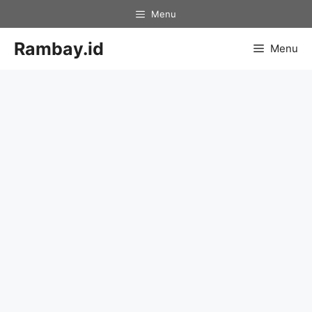
Skip
Menu
to
content
Rambay.id
Menu