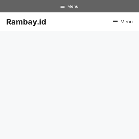
Skip
Menu
to
content
Rambay.id
Menu