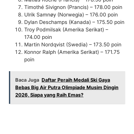
Timothé Sivignon (Prancis) – 178.00 poin
Ulrik Samnøy (Norwegia) – 176.00 poin
Dylan Deschamps (Kanada) – 175.50 poin
Troy Podmilsak (Amerika Serikat) –
174.00 poin
Martin Nordqvist (Swedia) – 173.50 poin
Konnor Ralph (Amerika Serikat) – 171.75
poin
Baca Juga
Daftar Peraih Medali Ski Gaya
Bebas Big Air Putra Olimpiade Musim Dingin
2026, Siapa yang Raih Emas?