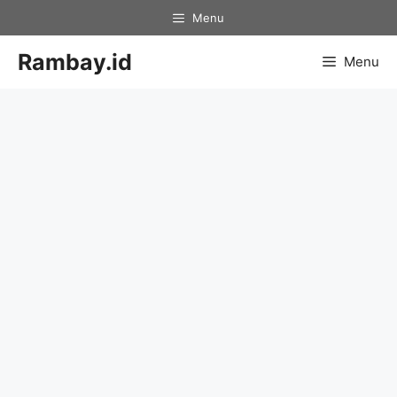
Skip
Menu
to
content
Rambay.id
Menu