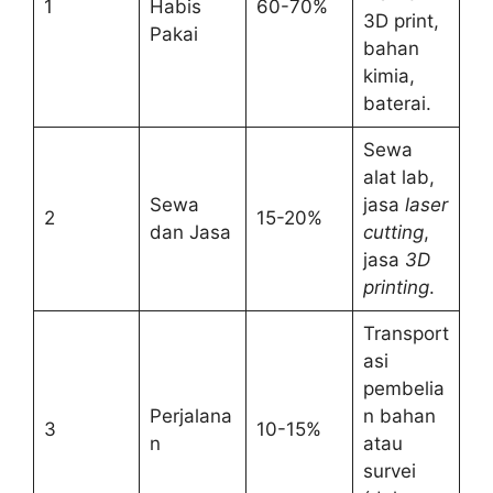
1
Habis
60-70%
3D print,
Pakai
bahan
kimia,
baterai.
Sewa
alat lab,
Sewa
jasa
laser
2
15-20%
dan Jasa
cutting
,
jasa
3D
printing
.
Transport
asi
pembelia
Perjalana
n bahan
3
10-15%
n
atau
survei