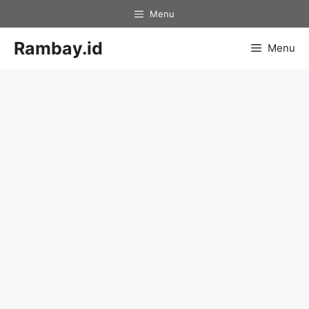
Skip
Menu
to
content
Rambay.id
Menu