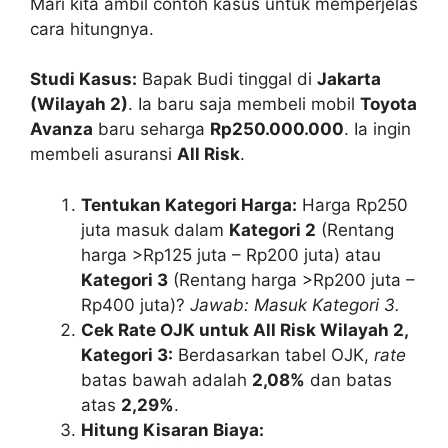
Mari kita ambil contoh kasus untuk memperjelas
cara hitungnya.
Studi Kasus:
Bapak Budi tinggal di
Jakarta
(Wilayah 2)
. Ia baru saja membeli mobil
Toyota
Avanza
baru seharga
Rp250.000.000
. Ia ingin
membeli asuransi
All Risk
.
Tentukan Kategori Harga:
Harga Rp250
juta masuk dalam
Kategori 2
(Rentang
harga >Rp125 juta – Rp200 juta) atau
Kategori 3
(Rentang harga >Rp200 juta –
Rp400 juta)?
Jawab: Masuk Kategori 3.
Cek Rate OJK untuk All Risk Wilayah 2,
Kategori 3:
Berdasarkan tabel OJK,
rate
batas bawah adalah
2,08%
dan batas
atas
2,29%
.
Hitung Kisaran Biaya: