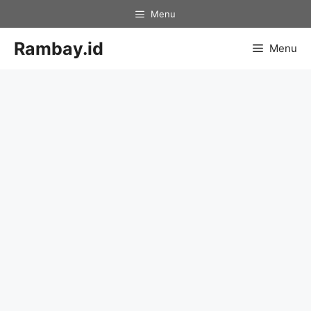
Skip
Menu
to
content
Rambay.id
Menu