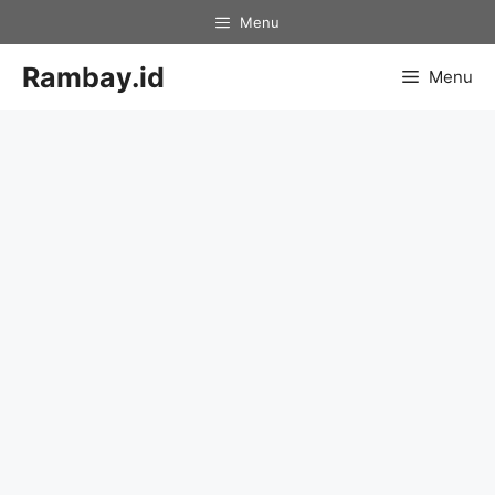
Skip
Menu
to
content
Rambay.id
Menu