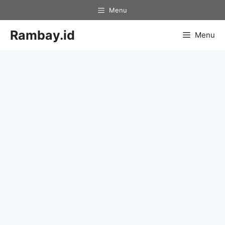
Skip
Menu
to
content
Rambay.id
Menu