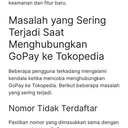
keamanan dan fitur baru.
Masalah yang Sering
Terjadi Saat
Menghubungkan
GoPay ke Tokopedia
Beberapa pengguna terkadang mengalami
kendala ketika mencoba menghubungkan
GoPay ke Tokopedia. Berikut beberapa masalah
yang sering terjadi.
Nomor Tidak Terdaftar
Pastikan nomor yang dimasukkan sama dengan