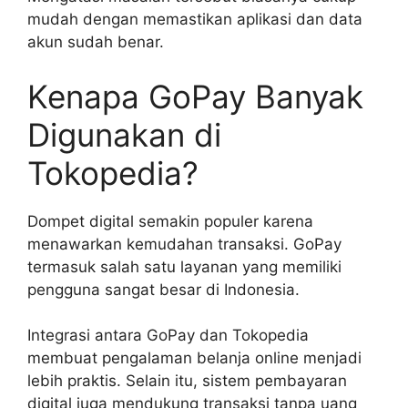
mudah dengan memastikan aplikasi dan data
akun sudah benar.
Kenapa GoPay Banyak
Digunakan di
Tokopedia?
Dompet digital semakin populer karena
menawarkan kemudahan transaksi. GoPay
termasuk salah satu layanan yang memiliki
pengguna sangat besar di Indonesia.
Integrasi antara GoPay dan Tokopedia
membuat pengalaman belanja online menjadi
lebih praktis. Selain itu, sistem pembayaran
digital juga mendukung transaksi tanpa uang