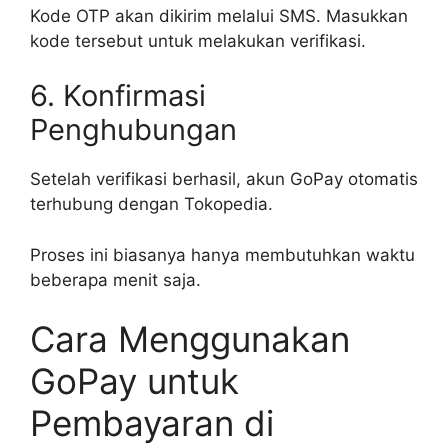
Kode OTP akan dikirim melalui SMS. Masukkan
kode tersebut untuk melakukan verifikasi.
6. Konfirmasi
Penghubungan
Setelah verifikasi berhasil, akun GoPay otomatis
terhubung dengan Tokopedia.
Proses ini biasanya hanya membutuhkan waktu
beberapa menit saja.
Cara Menggunakan
GoPay untuk
Pembayaran di