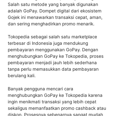
Salah satu metode yang banyak digunakan
adalah GoPay. Dompet digital dari ekosistem
Gojek ini menawarkan transaksi cepat, aman,
dan sering menghadirkan promo menarik.
Tokopedia sebagai salah satu marketplace
terbesar di Indonesia juga mendukung
pembayaran menggunakan GoPay. Dengan
menghubungkan GoPay ke Tokopedia, proses
pembayaran menjadi jauh lebih sederhana
tanpa perlu memasukkan data pembayaran
berulang kali.
Banyak pengguna mencari cara
menghubungkan GoPay ke Tokopedia karena
ingin menikmati transaksi yang lebih cepat
sekaligus memanfaatkan promo cashback atau
diskon. Prosesnya sebenarnya sangat mudah