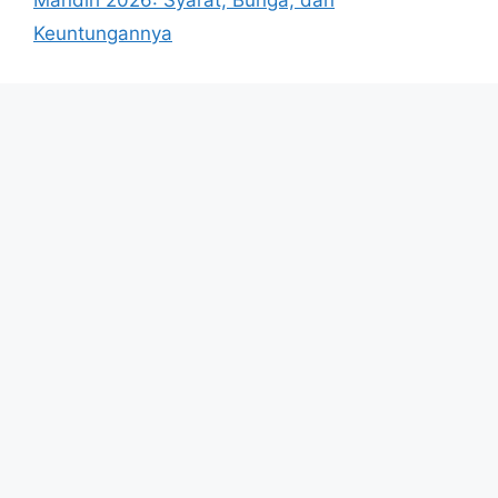
Mandiri 2026: Syarat, Bunga, dan
Keuntungannya