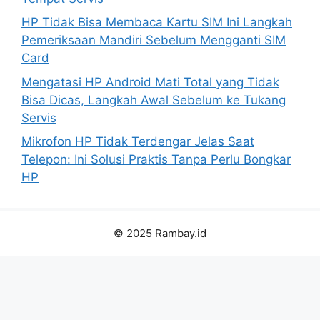
HP Tidak Bisa Membaca Kartu SIM Ini Langkah
Pemeriksaan Mandiri Sebelum Mengganti SIM
Card
Mengatasi HP Android Mati Total yang Tidak
Bisa Dicas, Langkah Awal Sebelum ke Tukang
Servis
Mikrofon HP Tidak Terdengar Jelas Saat
Telepon: Ini Solusi Praktis Tanpa Perlu Bongkar
HP
© 2025 Rambay.id