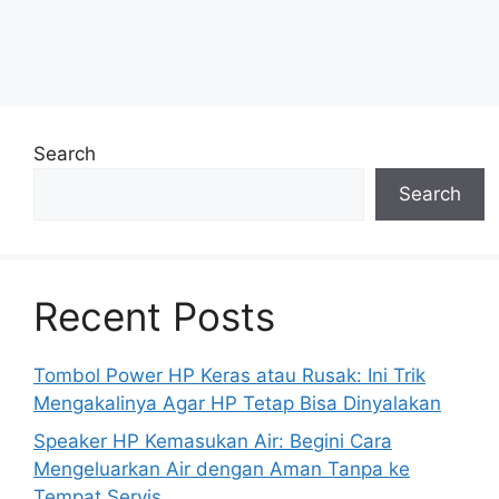
Search
Search
Recent Posts
Tombol Power HP Keras atau Rusak: Ini Trik
Mengakalinya Agar HP Tetap Bisa Dinyalakan
Speaker HP Kemasukan Air: Begini Cara
Mengeluarkan Air dengan Aman Tanpa ke
Tempat Servis