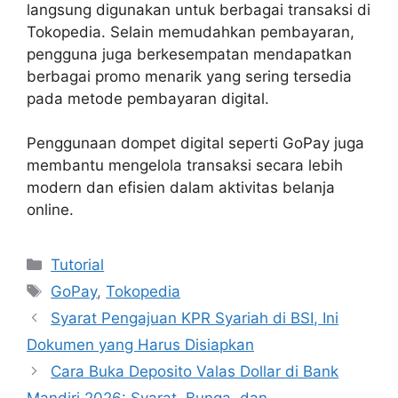
langsung digunakan untuk berbagai transaksi di
Tokopedia. Selain memudahkan pembayaran,
pengguna juga berkesempatan mendapatkan
berbagai promo menarik yang sering tersedia
pada metode pembayaran digital.
Penggunaan dompet digital seperti GoPay juga
membantu mengelola transaksi secara lebih
modern dan efisien dalam aktivitas belanja
online.
Categories
Tutorial
Tags
GoPay
,
Tokopedia
Syarat Pengajuan KPR Syariah di BSI, Ini
Dokumen yang Harus Disiapkan
Cara Buka Deposito Valas Dollar di Bank