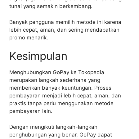
tunai yang semakin berkembang.
Banyak pengguna memilih metode ini karena
lebih cepat, aman, dan sering mendapatkan
promo menarik.
Kesimpulan
Menghubungkan GoPay ke Tokopedia
merupakan langkah sederhana yang
memberikan banyak keuntungan. Proses
pembayaran menjadi lebih cepat, aman, dan
praktis tanpa perlu menggunakan metode
pembayaran lain.
Dengan mengikuti langkah-langkah
penghubungan yang benar, GoPay dapat