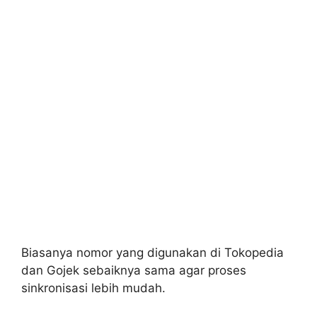
Biasanya nomor yang digunakan di Tokopedia
dan Gojek sebaiknya sama agar proses
sinkronisasi lebih mudah.