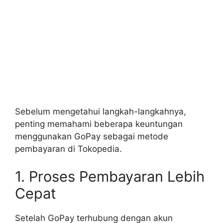
Sebelum mengetahui langkah-langkahnya,
penting memahami beberapa keuntungan
menggunakan GoPay sebagai metode
pembayaran di Tokopedia.
1. Proses Pembayaran Lebih
Cepat
Setelah GoPay terhubung dengan akun