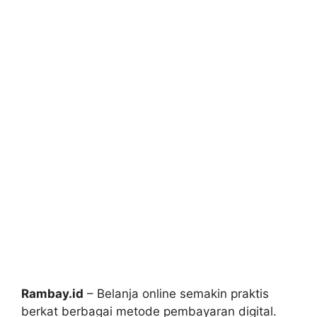
Rambay.id
– Belanja online semakin praktis
berkat berbagai metode pembayaran digital.