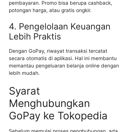
pembayaran. Promo bisa berupa cashback,
potongan harga, atau gratis ongkir.
4. Pengelolaan Keuangan
Lebih Praktis
Dengan GoPay, riwayat transaksi tercatat
secara otomatis di aplikasi. Hal ini membantu
memantau pengeluaran belanja online dengan
lebih mudah.
Syarat
Menghubungkan
GoPay ke Tokopedia
Sebelum memulai proses penghubungan, ada