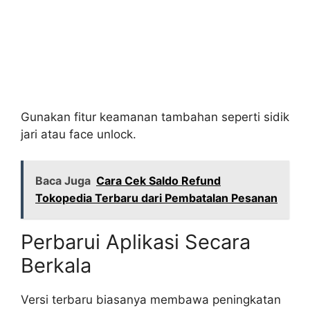
Gunakan fitur keamanan tambahan seperti sidik
jari atau face unlock.
Baca Juga
Cara Cek Saldo Refund
Tokopedia Terbaru dari Pembatalan Pesanan
Perbarui Aplikasi Secara
Berkala
Versi terbaru biasanya membawa peningkatan