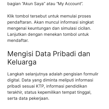
bagian “Akun Saya” atau “My Account”.
Klik tombol tersebut untuk memulai proses
pendaftaran. Akan muncul informasi singkat
mengenai keuntungan dan simulasi cicilan.
Lanjutkan dengan menekan tombol untuk
mendaftar.
Mengisi Data Pribadi dan
Keluarga
Langkah selanjutnya adalah pengisian formulir
digital. Data yang diminta meliputi informasi
pribadi sesuai KTP, informasi pendidikan
terakhir, status kepemilikan tempat tinggal,
serta data pekerjaan.