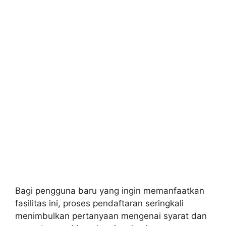
Bagi pengguna baru yang ingin memanfaatkan
fasilitas ini, proses pendaftaran seringkali
menimbulkan pertanyaan mengenai syarat dan