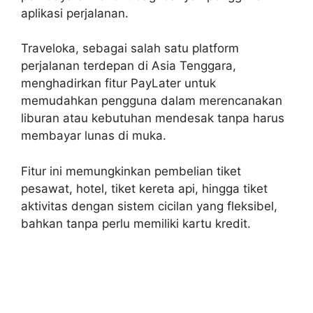
aplikasi perjalanan.
Traveloka, sebagai salah satu platform
perjalanan terdepan di Asia Tenggara,
menghadirkan fitur PayLater untuk
memudahkan pengguna dalam merencanakan
liburan atau kebutuhan mendesak tanpa harus
membayar lunas di muka.
Fitur ini memungkinkan pembelian tiket
pesawat, hotel, tiket kereta api, hingga tiket
aktivitas dengan sistem cicilan yang fleksibel,
bahkan tanpa perlu memiliki kartu kredit.