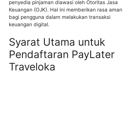
penyedia pinjaman diawasi oleh Otoritas Jasa
Keuangan (OJK). Hal ini memberikan rasa aman
bagi pengguna dalam melakukan transaksi
keuangan digital.
Syarat Utama untuk
Pendaftaran PayLater
Traveloka