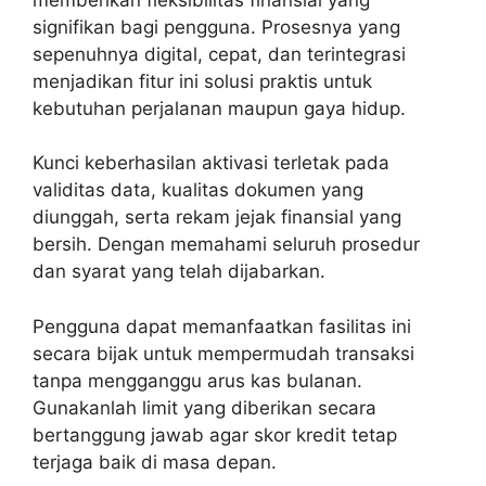
signifikan bagi pengguna. Prosesnya yang
sepenuhnya digital, cepat, dan terintegrasi
menjadikan fitur ini solusi praktis untuk
kebutuhan perjalanan maupun gaya hidup.
Kunci keberhasilan aktivasi terletak pada
validitas data, kualitas dokumen yang
diunggah, serta rekam jejak finansial yang
bersih. Dengan memahami seluruh prosedur
dan syarat yang telah dijabarkan.
Pengguna dapat memanfaatkan fasilitas ini
secara bijak untuk mempermudah transaksi
tanpa mengganggu arus kas bulanan.
Gunakanlah limit yang diberikan secara
bertanggung jawab agar skor kredit tetap
terjaga baik di masa depan.