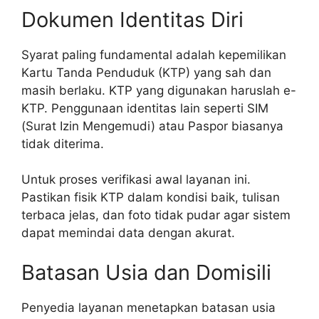
Dokumen Identitas Diri
Syarat paling fundamental adalah kepemilikan
Kartu Tanda Penduduk (KTP) yang sah dan
masih berlaku. KTP yang digunakan haruslah e-
KTP. Penggunaan identitas lain seperti SIM
(Surat Izin Mengemudi) atau Paspor biasanya
tidak diterima.
Untuk proses verifikasi awal layanan ini.
Pastikan fisik KTP dalam kondisi baik, tulisan
terbaca jelas, dan foto tidak pudar agar sistem
dapat memindai data dengan akurat.
Batasan Usia dan Domisili
Penyedia layanan menetapkan batasan usia