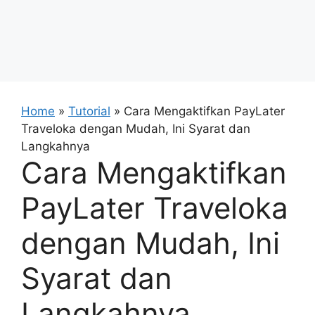
Home
»
Tutorial
»
Cara Mengaktifkan PayLater
Traveloka dengan Mudah, Ini Syarat dan
Langkahnya
Cara Mengaktifkan
PayLater Traveloka
dengan Mudah, Ini
Syarat dan
Langkahnya