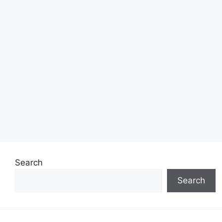
Search
Search