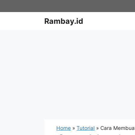
Skip
to
content
Rambay.id
Home
»
Tutorial
»
Cara Membuat