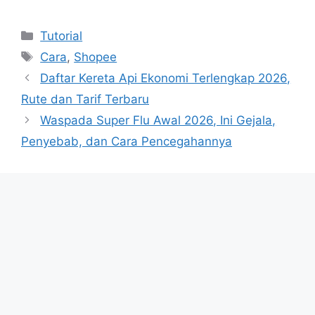
Categories
Tutorial
Tags
Cara
,
Shopee
Daftar Kereta Api Ekonomi Terlengkap 2026,
Rute dan Tarif Terbaru
Waspada Super Flu Awal 2026, Ini Gejala,
Penyebab, dan Cara Pencegahannya