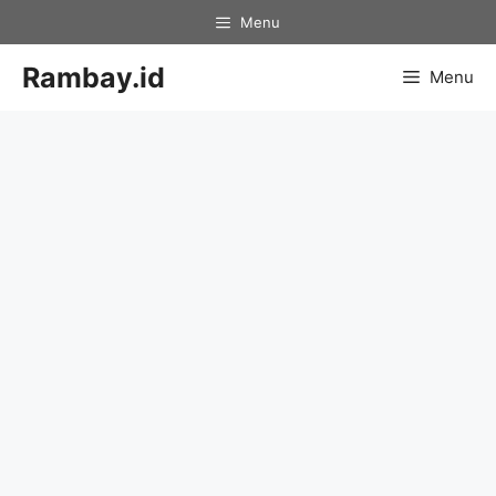
Skip
Menu
to
content
Rambay.id
Menu