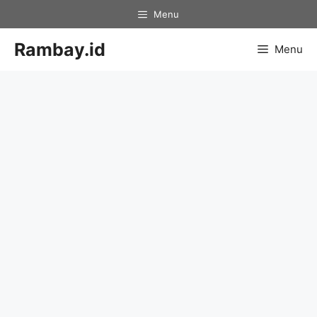
Skip
Menu
to
content
Rambay.id
Menu