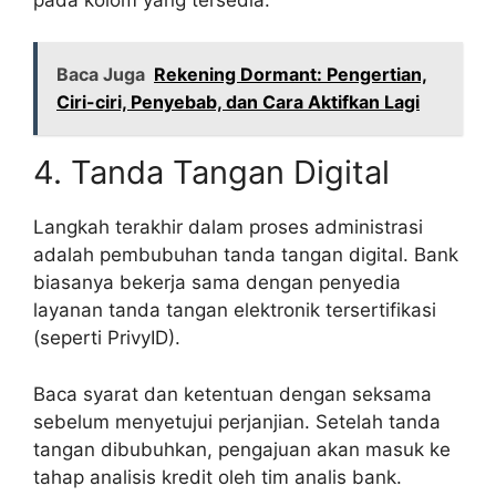
Baca Juga
Rekening Dormant: Pengertian,
Ciri-ciri, Penyebab, dan Cara Aktifkan Lagi
4. Tanda Tangan Digital
Langkah terakhir dalam proses administrasi
adalah pembubuhan tanda tangan digital. Bank
biasanya bekerja sama dengan penyedia
layanan tanda tangan elektronik tersertifikasi
(seperti PrivyID).
Baca syarat dan ketentuan dengan seksama
sebelum menyetujui perjanjian. Setelah tanda
tangan dibubuhkan, pengajuan akan masuk ke
tahap analisis kredit oleh tim analis bank.