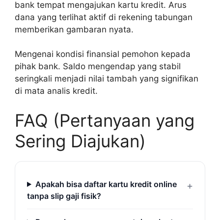
bank tempat mengajukan kartu kredit. Arus
dana yang terlihat aktif di rekening tabungan
memberikan gambaran nyata.
Mengenai kondisi finansial pemohon kepada
pihak bank. Saldo mengendap yang stabil
seringkali menjadi nilai tambah yang signifikan
di mata analis kredit.
FAQ (Pertanyaan yang
Sering Diajukan)
Apakah bisa daftar kartu kredit online
tanpa slip gaji fisik?