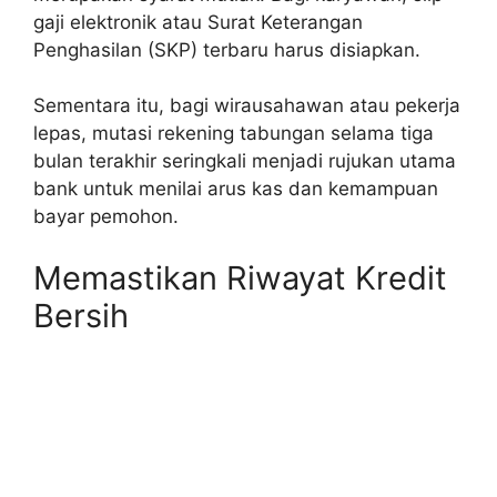
gaji elektronik atau Surat Keterangan
Penghasilan (SKP) terbaru harus disiapkan.
Sementara itu, bagi wirausahawan atau pekerja
lepas, mutasi rekening tabungan selama tiga
bulan terakhir seringkali menjadi rujukan utama
bank untuk menilai arus kas dan kemampuan
bayar pemohon.
Memastikan Riwayat Kredit
Bersih