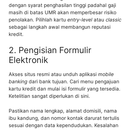
dengan syarat penghasilan tinggi padahal gaji
masih di batas UMR akan memperbesar risiko
penolakan. Pilihlah kartu
entry-level
atau
classic
sebagai langkah awal membangun reputasi
kredit.
2. Pengisian Formulir
Elektronik
Akses situs resmi atau unduh aplikasi
mobile
banking
dari bank tujuan. Cari menu pengajuan
kartu kredit dan mulai isi formulir yang tersedia.
Ketelitian sangat diperlukan di sini.
Pastikan nama lengkap, alamat domisili, nama
ibu kandung, dan nomor kontak darurat tertulis
sesuai dengan data kependudukan. Kesalahan