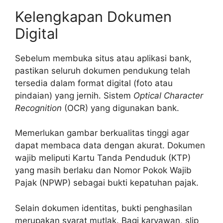
Kelengkapan Dokumen
Digital
Sebelum membuka situs atau aplikasi bank,
pastikan seluruh dokumen pendukung telah
tersedia dalam format digital (foto atau
pindaian) yang jernih. Sistem
Optical Character
Recognition
(OCR) yang digunakan bank.
Memerlukan gambar berkualitas tinggi agar
dapat membaca data dengan akurat. Dokumen
wajib meliputi Kartu Tanda Penduduk (KTP)
yang masih berlaku dan Nomor Pokok Wajib
Pajak (NPWP) sebagai bukti kepatuhan pajak.
Selain dokumen identitas, bukti penghasilan
merupakan syarat mutlak. Bagi karyawan, slip