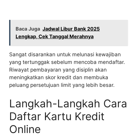
Baca Juga
Jadwal Libur Bank 2025
Lengkap, Cek Tanggal Merahnya
Sangat disarankan untuk melunasi kewajiban
yang tertunggak sebelum mencoba mendaftar.
Riwayat pembayaran yang disiplin akan
meningkatkan skor kredit dan membuka
peluang persetujuan limit yang lebih besar.
Langkah-Langkah Cara
Daftar Kartu Kredit
Online