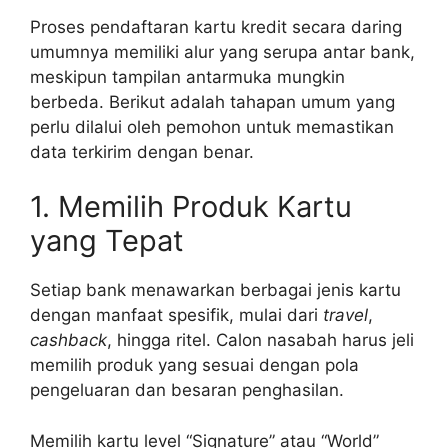
Proses pendaftaran kartu kredit secara daring
umumnya memiliki alur yang serupa antar bank,
meskipun tampilan antarmuka mungkin
berbeda. Berikut adalah tahapan umum yang
perlu dilalui oleh pemohon untuk memastikan
data terkirim dengan benar.
1. Memilih Produk Kartu
yang Tepat
Setiap bank menawarkan berbagai jenis kartu
dengan manfaat spesifik, mulai dari
travel
,
cashback
, hingga ritel. Calon nasabah harus jeli
memilih produk yang sesuai dengan pola
pengeluaran dan besaran penghasilan.
Memilih kartu level “Signature” atau “World”