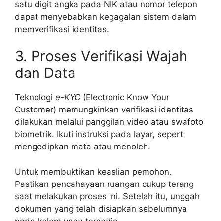
satu digit angka pada NIK atau nomor telepon
dapat menyebabkan kegagalan sistem dalam
memverifikasi identitas.
3. Proses Verifikasi Wajah
dan Data
Teknologi
e-KYC
(Electronic Know Your
Customer) memungkinkan verifikasi identitas
dilakukan melalui panggilan video atau swafoto
biometrik. Ikuti instruksi pada layar, seperti
mengedipkan mata atau menoleh.
Untuk membuktikan keaslian pemohon.
Pastikan pencahayaan ruangan cukup terang
saat melakukan proses ini. Setelah itu, unggah
dokumen yang telah disiapkan sebelumnya
pada kolom yang tersedia.