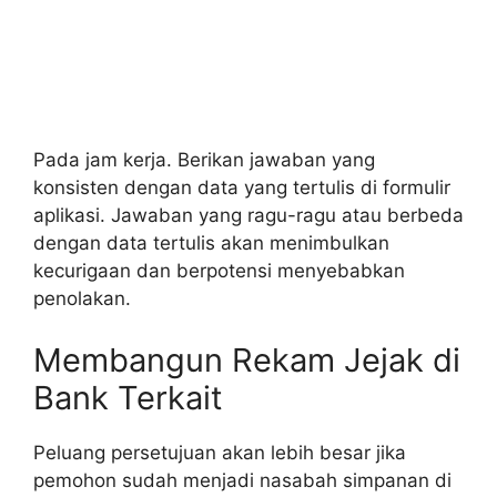
Pada jam kerja. Berikan jawaban yang
konsisten dengan data yang tertulis di formulir
aplikasi. Jawaban yang ragu-ragu atau berbeda
dengan data tertulis akan menimbulkan
kecurigaan dan berpotensi menyebabkan
penolakan.
Membangun Rekam Jejak di
Bank Terkait
Peluang persetujuan akan lebih besar jika
pemohon sudah menjadi nasabah simpanan di