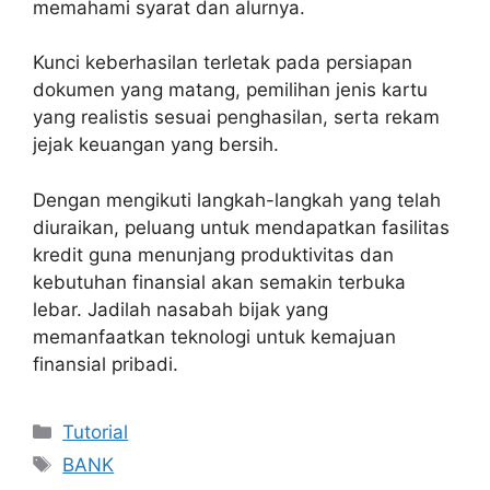
memahami syarat dan alurnya.
Kunci keberhasilan terletak pada persiapan
dokumen yang matang, pemilihan jenis kartu
yang realistis sesuai penghasilan, serta rekam
jejak keuangan yang bersih.
Dengan mengikuti langkah-langkah yang telah
diuraikan, peluang untuk mendapatkan fasilitas
kredit guna menunjang produktivitas dan
kebutuhan finansial akan semakin terbuka
lebar. Jadilah nasabah bijak yang
memanfaatkan teknologi untuk kemajuan
finansial pribadi.
Categories
Tutorial
Tags
BANK