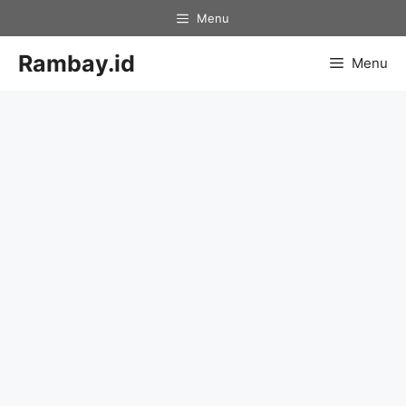
Skip
Menu
to
content
Rambay.id
Menu