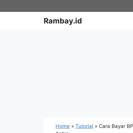
Skip
to
content
Rambay.id
Home
»
Tutorial
»
Cara Bayar B