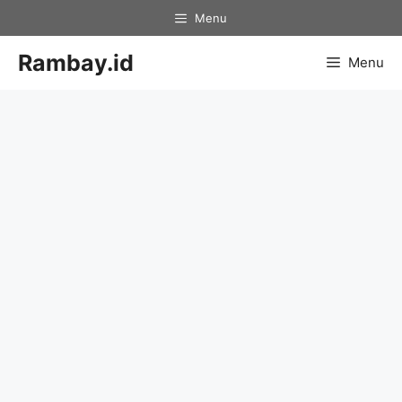
Skip
Menu
to
content
Rambay.id
Menu