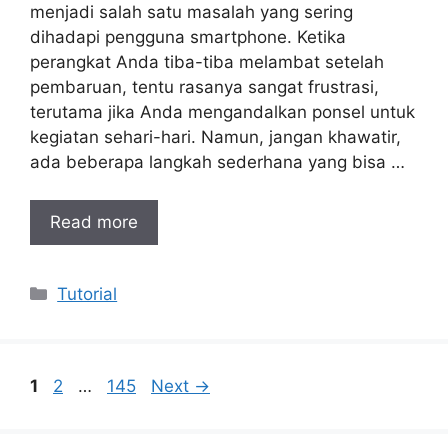
menjadi salah satu masalah yang sering
dihadapi pengguna smartphone. Ketika
perangkat Anda tiba-tiba melambat setelah
pembaruan, tentu rasanya sangat frustrasi,
terutama jika Anda mengandalkan ponsel untuk
kegiatan sehari-hari. Namun, jangan khawatir,
ada beberapa langkah sederhana yang bisa …
Read more
Categories
Tutorial
Page
Page
Page
1
2
…
145
Next
→