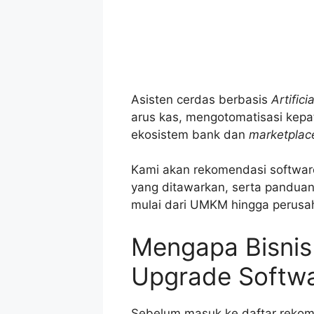
Asisten cerdas berbasis
Artifici
arus kas, mengotomatisasi kepa
ekosistem bank dan
marketplac
Kami akan rekomendasi software a
yang ditawarkan, serta panduan 
mulai dari UMKM hingga perus
Mengapa Bisni
Upgrade Softwa
Sebelum masuk ke daftar reko