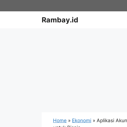
Skip
to
content
Rambay.id
Home
»
Ekonomi
»
Aplikasi Akun