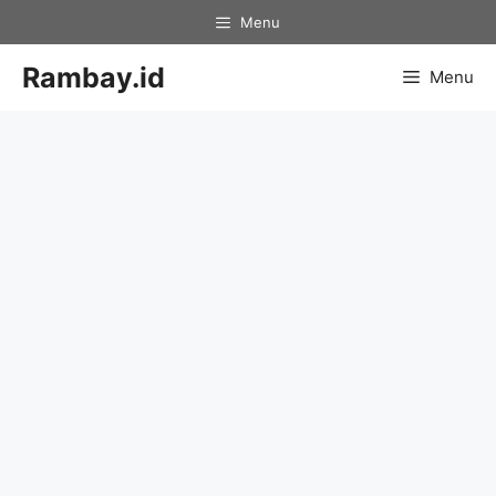
Skip
Menu
to
content
Rambay.id
Menu